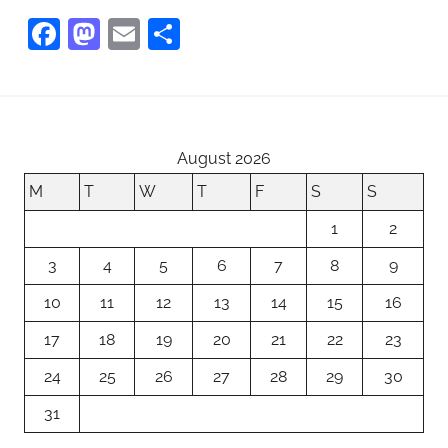
F
M
E
S
a
as
m
h
c
to
ai
ar
e
d
l
e
b
o
August 2026
o
n
M
T
W
T
F
S
S
o
1
2
k
3
4
5
6
7
8
9
10
11
12
13
14
15
16
17
18
19
20
21
22
23
24
25
26
27
28
29
30
31