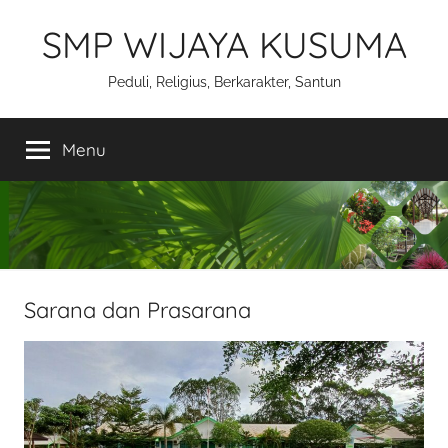
Skip
SMP WIJAYA KUSUMA
to
content
Peduli, Religius, Berkarakter, Santun
Menu
Sarana dan Prasarana