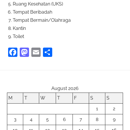
Ruang Kesehatan (UKS)
Tempat Beribadah
Tempat Bermain/Olahraga
Kantin
Toilet
F
M
E
S
a
as
m
h
c
to
ai
ar
e
d
l
e
b
o
August 2026
o
n
M
T
W
T
F
S
S
o
1
2
k
3
4
5
6
7
8
9