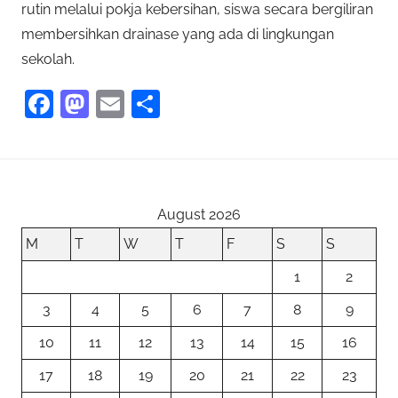
rutin melalui pokja kebersihan, siswa secara bergiliran
membersihkan drainase yang ada di lingkungan
sekolah.
F
M
E
S
a
as
m
h
c
to
ai
ar
e
d
l
e
b
o
August 2026
o
n
M
T
W
T
F
S
S
o
1
2
k
3
4
5
6
7
8
9
10
11
12
13
14
15
16
17
18
19
20
21
22
23