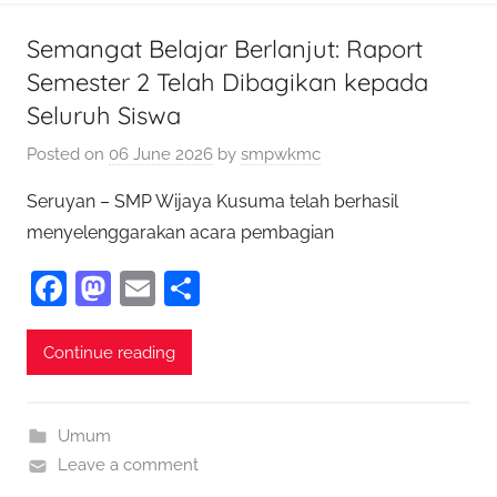
k
Semangat Belajar Berlanjut: Raport
Semester 2 Telah Dibagikan kepada
Seluruh Siswa
Posted on
06 June 2026
by
smpwkmc
Seruyan – SMP Wijaya Kusuma telah berhasil
menyelenggarakan acara pembagian
F
M
E
S
a
as
m
h
c
to
ai
ar
Continue reading
e
d
l
e
b
o
Umum
o
n
Leave a comment