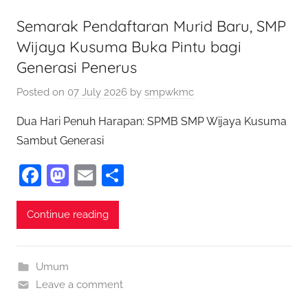
k
Semarak Pendaftaran Murid Baru, SMP
Wijaya Kusuma Buka Pintu bagi
Generasi Penerus
Posted on
07 July 2026
by
smpwkmc
Dua Hari Penuh Harapan: SPMB SMP Wijaya Kusuma
Sambut Generasi
F
M
E
S
a
as
m
h
c
to
ai
ar
Continue reading
e
d
l
e
b
o
Umum
o
n
Leave a comment
o