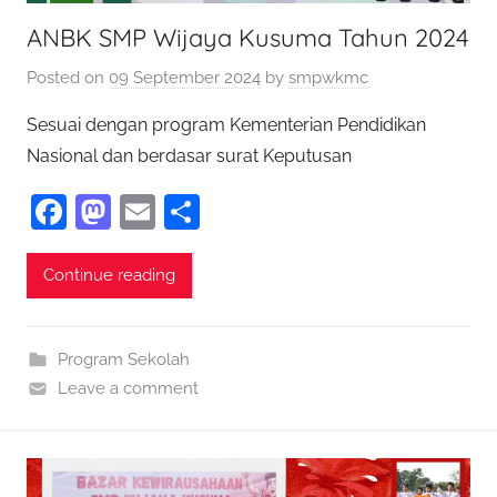
ANBK SMP Wijaya Kusuma Tahun 2024
Posted on
09 September 2024
by
smpwkmc
Sesuai dengan program Kementerian Pendidikan
Nasional dan berdasar surat Keputusan
F
M
E
S
a
as
m
h
c
to
ai
ar
Continue reading
e
d
l
e
b
o
Program Sekolah
o
n
Leave a comment
o
k