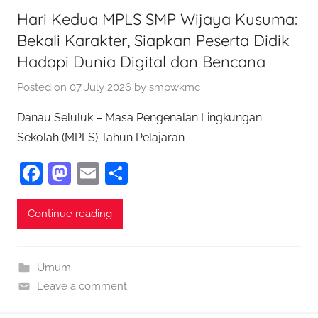
k
Hari Kedua MPLS SMP Wijaya Kusuma:
Bekali Karakter, Siapkan Peserta Didik
Hadapi Dunia Digital dan Bencana
Posted on
07 July 2026
by
smpwkmc
Danau Seluluk – Masa Pengenalan Lingkungan
Sekolah (MPLS) Tahun Pelajaran
F
M
E
S
a
as
m
h
c
to
ai
ar
Continue reading
e
d
l
e
b
o
Umum
o
n
Leave a comment
o