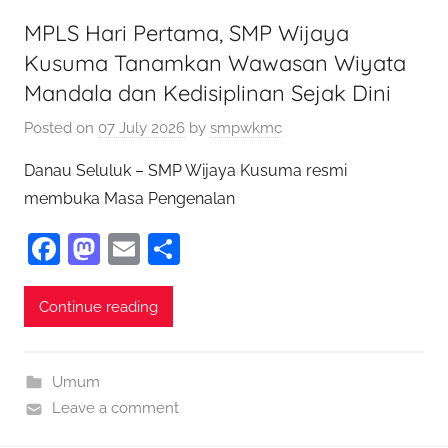
k
MPLS Hari Pertama, SMP Wijaya
Kusuma Tanamkan Wawasan Wiyata
Mandala dan Kedisiplinan Sejak Dini
Posted on
07 July 2026
by
smpwkmc
Danau Seluluk – SMP Wijaya Kusuma resmi
membuka Masa Pengenalan
F
M
E
S
a
as
m
h
c
to
ai
ar
Continue reading
e
d
l
e
b
o
Umum
o
n
Leave a comment
o