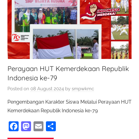
Perayaan HUT Kemerdekaan Republik
Indonesia ke-79
Posted on
08 August 2024
by
smpwkmc
Pengembangan Karakter Siswa Melalui Perayaan HUT
Kemerdekaan Republik Indonesia ke-79
F
M
E
S
a
as
m
h