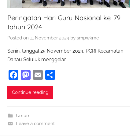
Peringatan Hari Guru Nasional ke-79
tahun 2024
Posted on
11 November 2024
by
smpwkmc
Senin, tanggal 25 November 2024, PGRI Kecamatan
Danau Seluluk menggelar
F
M
E
S
a
as
m
h
c
to
ai
ar
Continue reading
e
d
l
e
b
o
Umum
o
n
Leave a comment
o