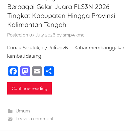
Berbagai Gelar Juara FLS3N 2026
Tingkat Kabupaten Hingga Provinsi
Kalimantan Tengah
Posted on
07 July 2026
by
smpwkmc
Danau Seluluk, 07 Juli 2026 — Kabar membanggakan
kembali datang
F
M
E
S
a
as
m
h
c
to
ai
ar
Continue reading
e
d
l
e
b
o
Umum
o
n
Leave a comment
o