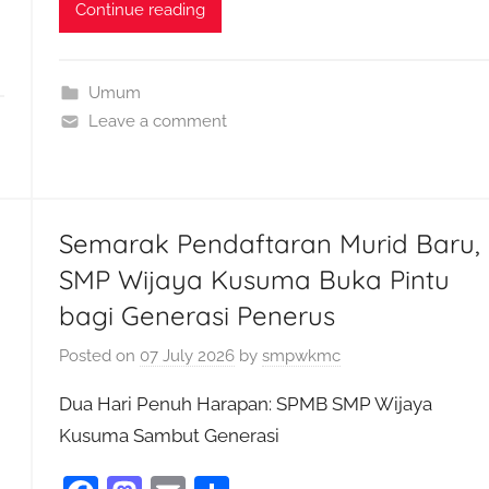
c
to
ai
ar
Continue reading
e
d
l
e
b
o
Umum
o
n
Leave a comment
o
k
Semarak Pendaftaran Murid Baru,
SMP Wijaya Kusuma Buka Pintu
bagi Generasi Penerus
Posted on
07 July 2026
by
smpwkmc
Dua Hari Penuh Harapan: SPMB SMP Wijaya
Kusuma Sambut Generasi