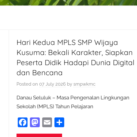
Hari Kedua MPLS SMP Wijaya
Kusuma: Bekali Karakter, Siapkan
Peserta Didik Hadapi Dunia Digital
dan Bencana
Posted on
07 July 2026
by
smpwkmc
Danau Seluluk – Masa Pengenalan Lingkungan
Sekolah (MPLS) Tahun Pelajaran
F
M
E
S
a
as
m
h