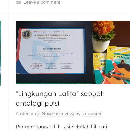
o
n
Leave a comment
o
k
“Lingkungan Lalita” sebuah
antalogi puisi
Posted on
11 November 2024
by
smpwkmc
Pengembangan Literasi Sekolah Literasi
n