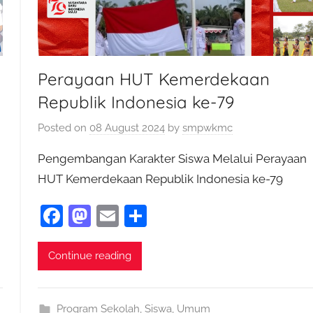
Perayaan HUT Kemerdekaan
Republik Indonesia ke-79
Posted on
08 August 2024
by
smpwkmc
Pengembangan Karakter Siswa Melalui Perayaan
HUT Kemerdekaan Republik Indonesia ke-79
F
M
E
S
a
as
m
h
c
to
ai
ar
Continue reading
e
d
l
e
b
o
Program Sekolah
,
Siswa
,
Umum