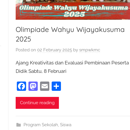
Olimpiade Wahyu Wijayakusuma
2025
Posted on
02 February 2025
by
smpwkmc
Ajang Kreativitas dan Evaluasi Pembinaan Peserta
Didik Sabtu, 8 Februari
F
M
E
S
a
as
m
h
c
to
ai
ar
Continue reading
e
d
l
e
b
o
Program Sekolah
,
Siswa