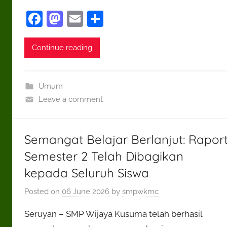
F
M
E
S
a
as
m
h
c
to
ai
ar
Continue reading
e
d
l
e
b
o
Umum
o
n
Leave a comment
o
k
Semangat Belajar Berlanjut: Rapor
Semester 2 Telah Dibagikan
kepada Seluruh Siswa
Posted on
06 June 2026
by
smpwkmc
Seruyan – SMP Wijaya Kusuma telah berhasil