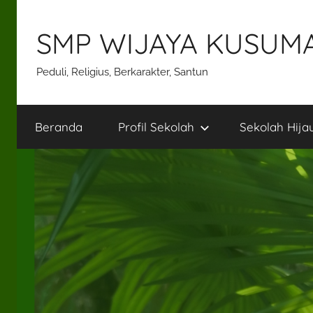
Skip
to
SMP WIJAYA KUSUM
content
Peduli, Religius, Berkarakter, Santun
Beranda
Profil Sekolah
Sekolah Hija