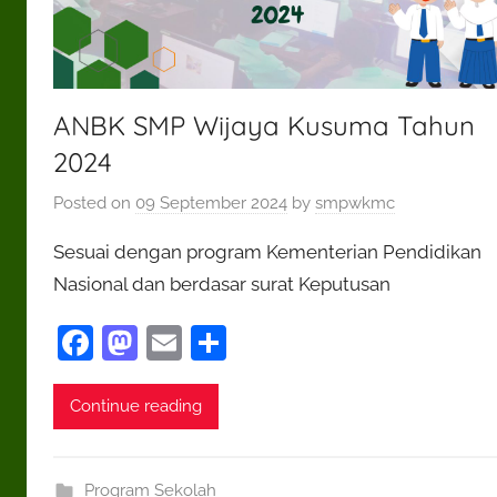
ANBK SMP Wijaya Kusuma Tahun
2024
Posted on
09 September 2024
by
smpwkmc
Sesuai dengan program Kementerian Pendidikan
Nasional dan berdasar surat Keputusan
F
M
E
S
a
as
m
h
c
to
ai
ar
Continue reading
e
d
l
e
b
o
Program Sekolah