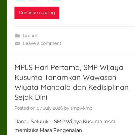
a
as
m
h
c
to
ai
ar
Continue reading
e
d
l
e
b
o
Umum
o
n
Leave a comment
o
k
MPLS Hari Pertama, SMP Wijaya
Kusuma Tanamkan Wawasan
Wiyata Mandala dan Kedisiplinan
Sejak Dini
Posted on
07 July 2026
by
smpwkmc
Danau Seluluk – SMP Wijaya Kusuma resmi
membuka Masa Pengenalan