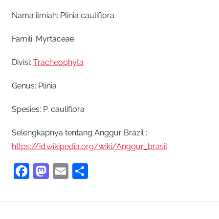
Nama ilmiah: Plinia cauliflora
Famili: Myrtaceae
Divisi:
Tracheophyta
Genus: Plinia
Spesies: P. cauliflora
Selengkapnya tentang Anggur Brazil :
https://id.wikipedia.org/wiki/Anggur_brasil
F
M
E
S
a
as
m
h
c
to
ai
ar
e
d
l
e