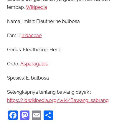
lembap.
Wikipedia
Nama ilmiah: Eleutherine bulbosa
Famili:
Iridaceae
Genus: Eleutherine; Herb.
Ordo:
Asparagales
Spesies: E. bulbosa
Selengkapnya tentang bawang dayak :
https://id.wikipedia.org/wiki/Bawang_sabrang
F
M
E
S
a
as
m
h