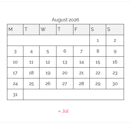
c
to
ai
ar
e
d
l
e
b
o
August 2026
o
n
M
T
W
T
F
S
S
o
1
2
k
3
4
5
6
7
8
9
10
11
12
13
14
15
16
17
18
19
20
21
22
23
24
25
26
27
28
29
30
31
« Jul