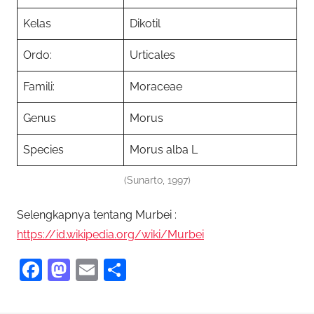
Kelas
Dikotil
Ordo:
Urticales
Famili:
Moraceae
Genus
Morus
Species
Morus alba L
(Sunarto, 1997)
Selengkapnya tentang Murbei :
https://id.wikipedia.org/wiki/Murbei
F
M
E
S
a
as
m
h