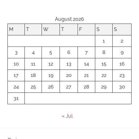
c
to
ai
ar
e
d
l
e
b
o
August 2026
o
n
M
T
W
T
F
S
S
o
1
2
k
3
4
5
6
7
8
9
10
11
12
13
14
15
16
17
18
19
20
21
22
23
24
25
26
27
28
29
30
31
« Jul