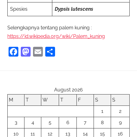
Spesies
Dypsis lutescens
Selengkapnya tentang palem kuning :
https://id.wikipedia.org/wiki/Palem_kuning
F
M
E
S
a
as
m
h
c
to
ai
ar
e
d
l
e
b
o
August 2026
o
n
M
T
W
T
F
S
S
o
1
2
k
3
4
5
6
7
8
9
10
11
12
13
14
15
16