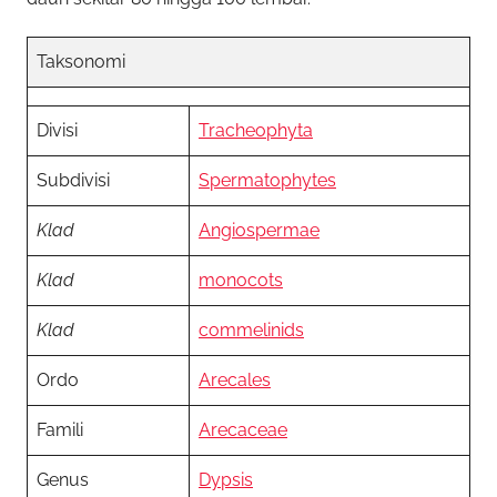
Taksonomi
Divisi
Tracheophyta
Subdivisi
Spermatophytes
Klad
Angiospermae
Klad
monocots
Klad
commelinids
Ordo
Arecales
Famili
Arecaceae
Genus
Dypsis