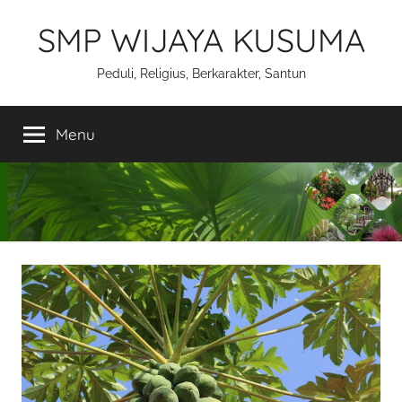
Skip
SMP WIJAYA KUSUMA
to
content
Peduli, Religius, Berkarakter, Santun
Menu