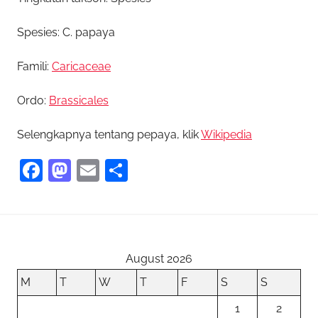
Spesies: C. papaya
Famili:
Caricaceae
Ordo:
Brassicales
Selengkapnya tentang pepaya, klik
Wikipedia
F
M
E
S
a
as
m
h
c
to
ai
ar
e
d
l
e
b
o
August 2026
o
n
M
T
W
T
F
S
S
o
1
2