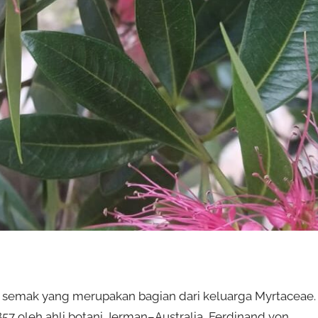
semak yang merupakan bagian dari keluarga Myrtaceae.
857 oleh ahli botani Jerman–Australia, Ferdinand von