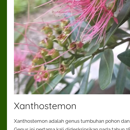
Xanthostemon
Xanthostemon adalah genus tumbuhan pohon dan 
Genus ini pertama kali dideskripsikan pada tahun 1