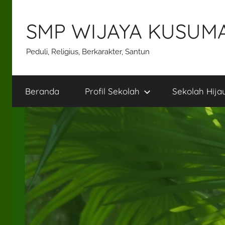
Skip
to
SMP WIJAYA KUSUM
content
Peduli, Religius, Berkarakter, Santun
Beranda
Profil Sekolah
Sekolah Hija