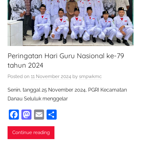
Peringatan Hari Guru Nasional ke-79
tahun 2024
Posted on
11 November 2024
by
smpwkmc
Senin, tanggal 25 November 2024, PGRI Kecamatan
Danau Seluluk menggelar
F
M
E
S
a
as
m
h
c
to
ai
ar
Continue reading