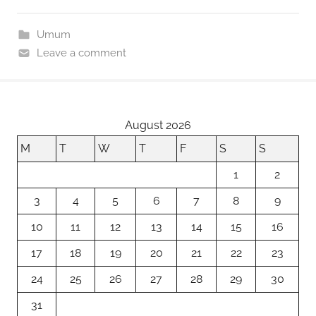
e
d
l
e
b
o
Umum
o
n
Leave a comment
o
k
August 2026
M
T
W
T
F
S
S
1
2
3
4
5
6
7
8
9
10
11
12
13
14
15
16
17
18
19
20
21
22
23
24
25
26
27
28
29
30
31