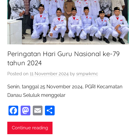
Peringatan Hari Guru Nasional ke-79
tahun 2024
Posted on
11 November 2024
by
smpwkmc
Senin, tanggal 25 November 2024, PGRI Kecamatan
Danau Seluluk menggelar
F
M
E
S
a
as
m
h
c
to
ai
ar
Continue reading