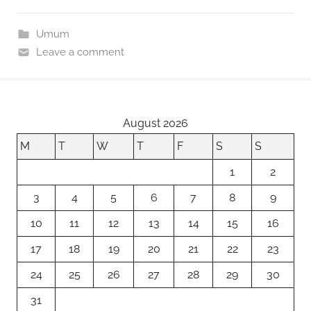
e
d
l
e
b
o
Umum
o
n
Leave a comment
o
k
August 2026
M
T
W
T
F
S
S
1
2
3
4
5
6
7
8
9
10
11
12
13
14
15
16
17
18
19
20
21
22
23
24
25
26
27
28
29
30
31