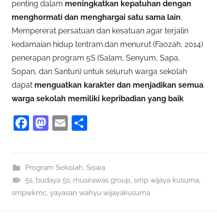
penting dalam
meningkatkan kepatuhan dengan
menghormati dan menghargai satu sama lain
.
Mempererat persatuan dan kesatuan agar terjalin
kedamaian hidup tentram.dan menurut (Faozah, 2014)
penerapan program 5S (Salam, Senyum, Sapa,
Sopan, dan Santun) untuk seluruh warga sekolah
dapat
menguatkan karakter dan menjadikan semua
warga sekolah memiliki kepribadian yang baik
F
M
E
S
a
as
m
h
c
to
ai
ar
e
d
l
e
Program Sekolah
,
Siswa
5s
b
,
budaya 5s
o
,
musirawas group
,
smp wijaya kusuma
,
smpwkmc
,
yayasan wahyu wijayakusuma
o
n
o